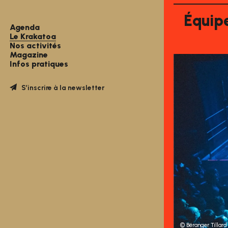
Équip
Agenda
Le Krakatoa
Nos activités
Magazine
Infos pratiques
S’inscrire à la newsletter
© Béranger Tillard