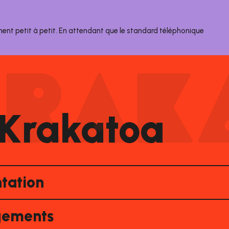
nent petit à petit. En attendant que le standard téléphonique
 Krakatoa
tation
ements