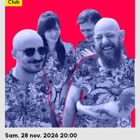
Club
samedi
novembre
Sam.
28
nov.
2026
20:00