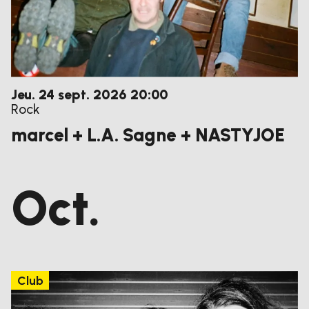
jeudi
septembre
Jeu.
24
sept.
2026
20:00
Rock
marcel + L.A. Sagne + NASTYJOE
Oct.
Club