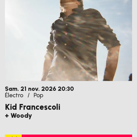
samedi
novembre
Sam.
21
nov.
2026
20:30
Électro
/
Pop
Kid Francescoli
+ Woody