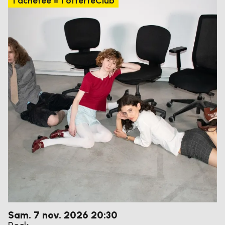
1 achetée = 1 offerte
Club
samedi
novembre
Sam.
7
nov.
2026
20:30