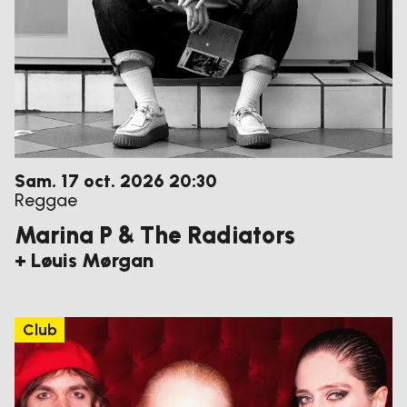
samedi
octobre
Sam.
17
oct.
2026
20:30
Reggae
Marina P & The Radiators
+ Løuis Mørgan
Club