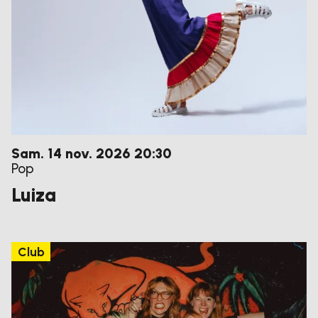
samedi
novembre
Sam.
14
nov.
2026
20:30
Pop
Luiza
Club