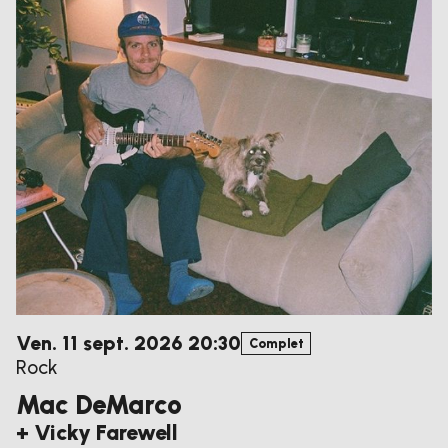
vendredi
septembre
Ven.
11
sept.
2026
20:30
Complet
Rock
Mac DeMarco
+ Vicky Farewell