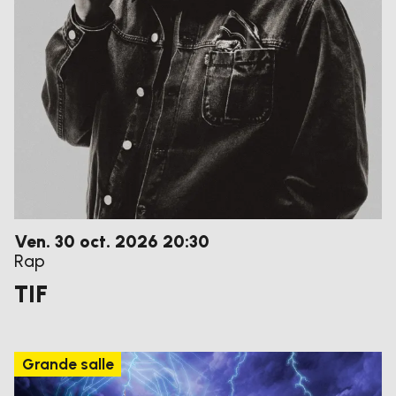
vendredi
octobre
Ven.
30
oct.
2026
20:30
Rap
TIF
Grande salle