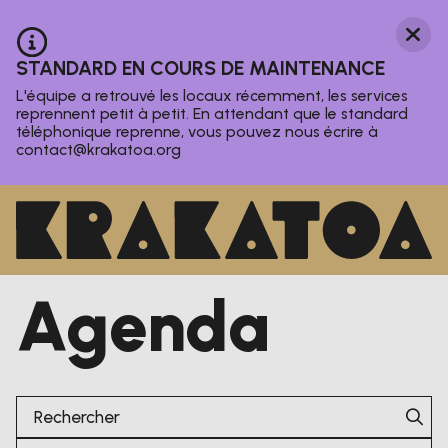
Aller au contenu principal
Ferm
Information :
STANDARD EN COURS DE MAINTENANCE
L'équipe a retrouvé les locaux récemment, les services
reprennent petit à petit. En attendant que le standard
téléphonique reprenne, vous pouvez nous écrire à
contact@krakatoa.org
Agenda
Le Krakatoa
Agenda
Nos activités
Magazine
Infos pratiques
Rechercher
Catégories