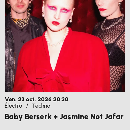
vendredi
octobre
Ven.
23
oct.
2026
20:30
Électro
/
Techno
Baby Berserk + Jasmine Not Jafar