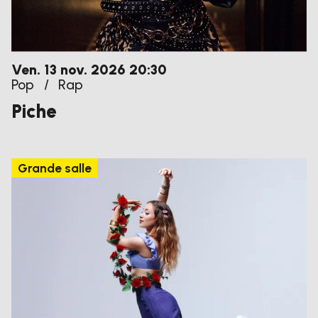
vendredi
novembre
Ven.
13
nov.
2026
20:30
Pop
/
Rap
Piche
Grande salle