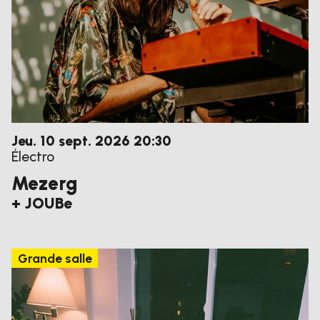
jeudi
septembre
Jeu.
10
sept.
2026
20:30
Électro
Mezerg
+ JOUBe
Grande salle