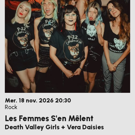
mercredi
novembre
Mer.
18
nov.
2026
20:30
Rock
Les Femmes S'en Mêlent
Death Valley Girls + Vera Daisies