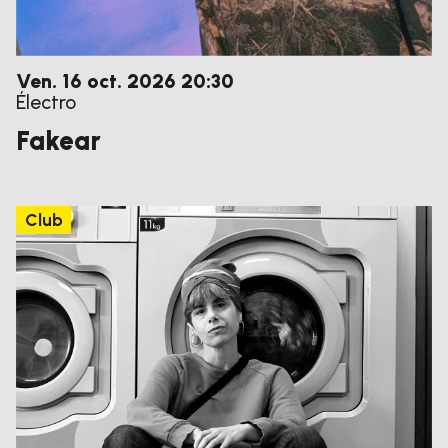
vendredi
octobre
Ven.
16
oct.
2026
20:30
Électro
Fakear
Club