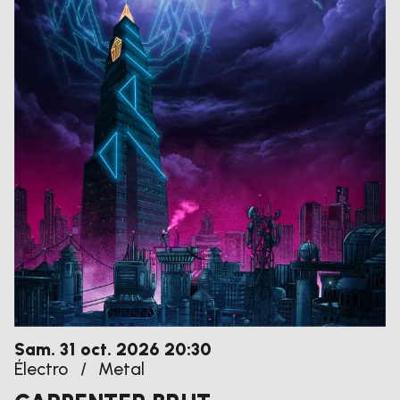
samedi
octobre
Sam.
31
oct.
2026
20:30
Électro
/
Metal