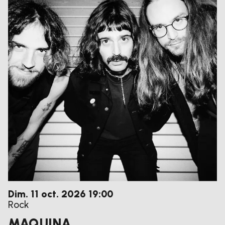
dimanche
octobre
Dim.
11
oct.
2026
19:00
Rock
MAQUINA.