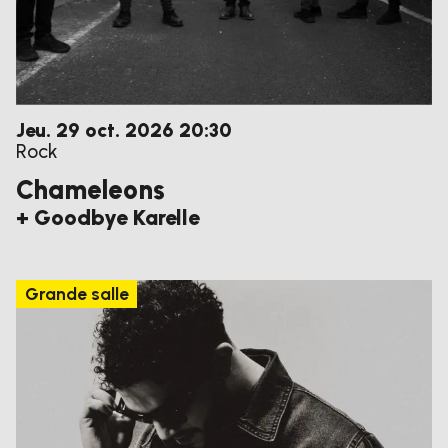
jeudi
octobre
Jeu.
29
oct.
2026
20:30
Rock
Chameleons
+ Goodbye Karelle
Grande salle