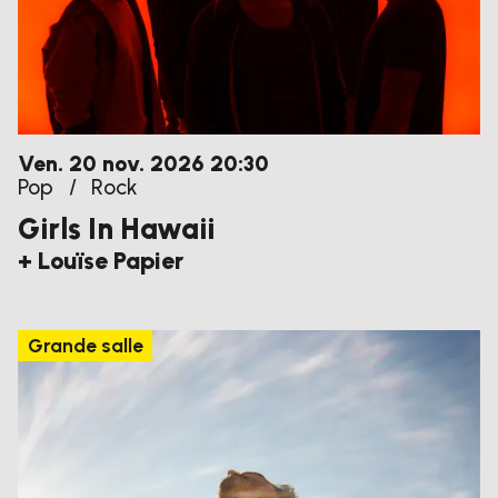
vendredi
novembre
Ven.
20
nov.
2026
20:30
Pop
/
Rock
Girls In Hawaii
+ Louïse Papier
Grande salle