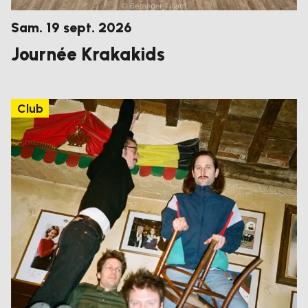
samedi
septembre
Sam.
19
sept.
2026
Journée Krakakids
Club