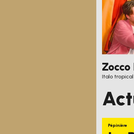
Zocco 
Italo tropical
Act
Pépinière