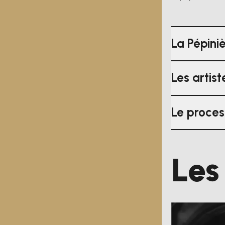
La Pépini
Les artis
Le proces
Les