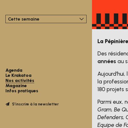
Cette semaine
La Pépinière
Des résidenc
années
au s
Agenda
Aujourd'hui,
Le Krakatoa
Nos activités
la professio
Magazine
180 projets 
Infos pratiques
Parmi eux, 
S’inscrire à la newsletter
Gram, Be Qui
Defenders, C
Equipe de Fo