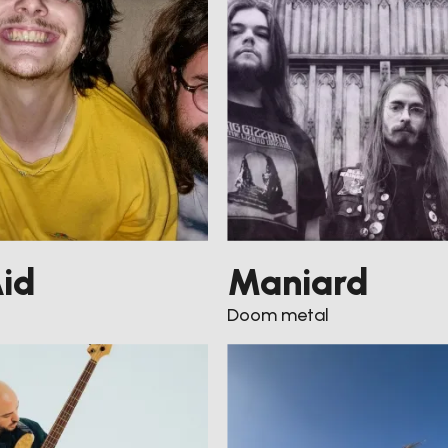
Agenda
Le Krakatoa
Aid
Maniard
Nos activités
Doom metal
Magazine
Infos pratiques
S’inscrire à la newsletter