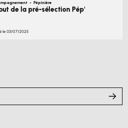
ompagnement
-
Pépinière
ut de la pré-sélection Pép'
é le 03/07/2025