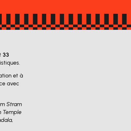
st
33
stiques.
ation et à
nce avec
 am Stram
in Temple
ndala,