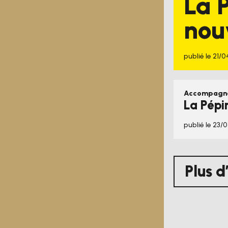
La 
nouv
publié le 21/
Accompagn
La Pépin
publié le 23/
Plus d