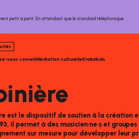
nent petit à petit. En attendant que le standard téléphonique
vités
ez-vous conseil
Médiation culturelle
Krakakids
pinière
re est le dispositif de soutien à la création 
93, il permet à des musicien·ne·s et groupes
ement sur mesure pour développer leur proj