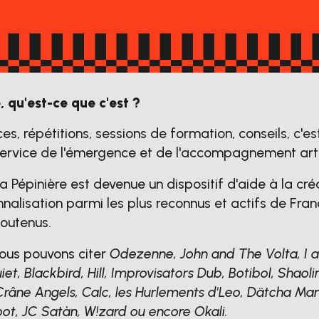
, qu'est-ce que c'est ?
es, répétitions, sessions de formation, conseils, c'e
ervice de l'émergence et de l'accompagnement arti
 la Pépinière est devenue un dispositif d'aide à la cré
nnalisation parmi les plus reconnus et actifs de Fra
soutenus.
nous pouvons citer
Odezenne, John and The Volta, I
et, Blackbird, Hill, Improvisators Dub, Botibol, Shaol
râne Angels, Calc, les Hurlements d'Leo, Dätcha Ma
ot, JC Satàn, W!zard ou encore Okali.