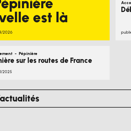
Pépinière
Acc
Déb
elle est là
04/2026
publi
ement
-
Pépinière
ière sur les routes de France
01/2025
’actualités