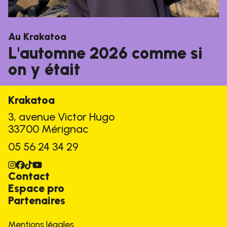
Au Krakatoa
L'automne 2026 comme si
on y était
Krakatoa
3, avenue Victor Hugo
33700 Mérignac
05 56 24 34 29
Instagram
Facebook
TikTok
Youtube
Contact
Espace pro
Partenaires
Mentions légales