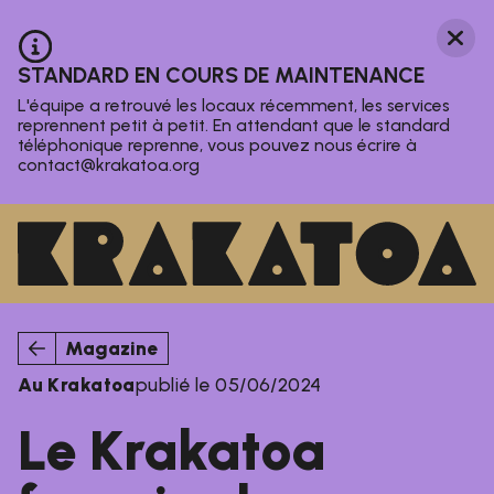
Aller au contenu principal
Ferm
Information :
STANDARD EN COURS DE MAINTENANCE
L'équipe a retrouvé les locaux récemment, les services
reprennent petit à petit. En attendant que le standard
téléphonique reprenne, vous pouvez nous écrire à
contact@krakatoa.org
Agenda
Le Krakatoa
Nos activités
Magazine
Au Krakatoa
publié le 05/06/2024
Magazine
Infos pratiques
Le Krakatoa