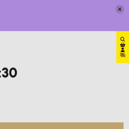
Ferm
:30