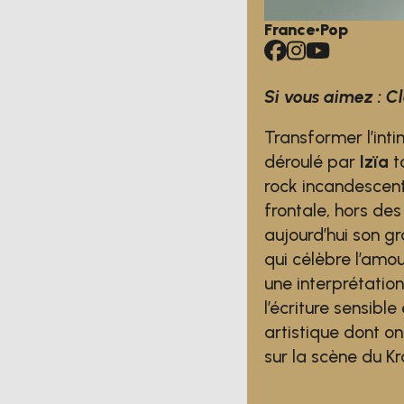
France
•
Pop
Si vous aimez : C
Transformer l’intim
déroulé par
Izïa
t
rock incandescent 
frontale, hors de
aujourd’hui son g
qui célèbre l’am
une interprétatio
l’écriture sensibl
artistique dont on
sur la scène du K