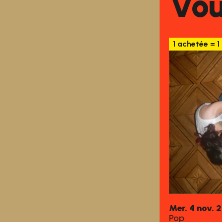
Vou
1 achetée = 1
mercredi
nove
Mer.
4
nov.
2
Pop