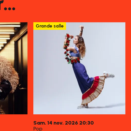
r…
Grande salle
samedi
novembre
Sam.
14
nov.
2026
20:30
Pop