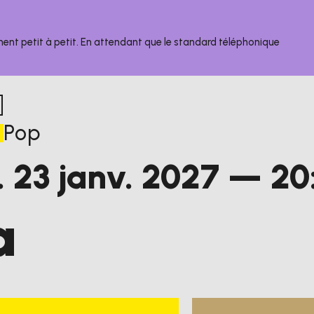
nent petit à petit. En attendant que le standard téléphonique
Pop
edi
janvier
.
23
janv.
2027
— 20
a