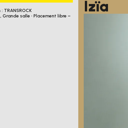
Izïa
n : TRANSROCK
A
,
Grande salle
• Placement libre –