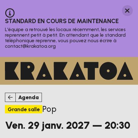
Aller au contenu principal
Ferm
Information :
STANDARD EN COURS DE MAINTENANCE
L'équipe a retrouvé les locaux récemment, les services
reprennent petit à petit. En attendant que le standard
téléphonique reprenne, vous pouvez nous écrire à
contact@krakatoa.org
Agenda
Le Krakatoa
Nos activités
Agenda
Pop
Magazine
Grande salle
Infos pratiques
vendredi
janvier
Ven.
29
janv.
2027
— 20:30