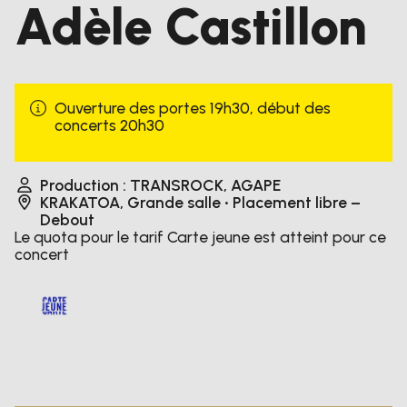
Adèle Castillon
S’inscrire à la newsletter
Instagram
Facebook
TikTok
Youtube
Ouverture des portes 19h30, début des
concerts 20h30
Production : TRANSROCK, AGAPE
KRAKATOA
,
Grande salle
• Placement libre –
Debout
Le quota pour le tarif Carte jeune est atteint pour ce
concert