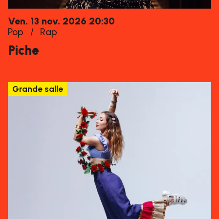
vendredi
novembre
Ven.
13
nov.
2026
20:30
Pop
/
Rap
Piche
Grande salle