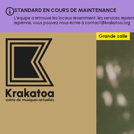
Aller au contenu principal
STANDARD EN COURS DE MAINTENANCE
Information :
L'équipe a retrouvé les locaux récemment, les services repren
reprenne, vous pouvez nous écrire à contact@krakatoa.org
Gratuit
Grande salle
Club
Grande salle